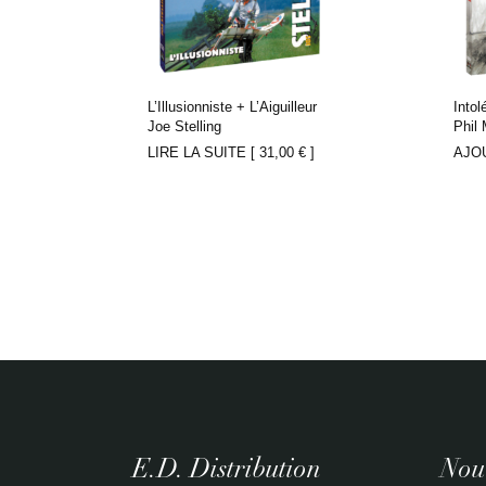
L’Illusionniste + L’Aiguilleur
Intol
Joe Stelling
Phil 
LIRE LA SUITE [
31,00
€
]
AJO
E.D. Distribution
Nouv