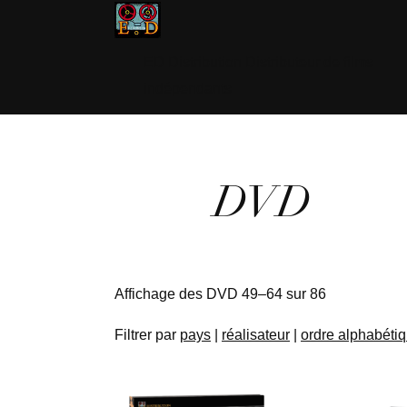
ED Distribution Distributeur de films
indépendants
DVD
Affichage des DVD 49–64 sur 86
Filtrer par
pays
|
réalisateur
|
ordre alphabéti