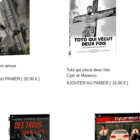
on amour
Totò qui vécut deux fois
n
Ciprì et Maresco
U PANIER [
20,00
€
]
AJOUTER AU PANIER [
14,00
€
]