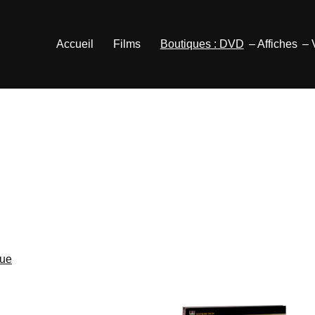
Accueil
Films
Boutiques : DVD
– Affiches
–
que