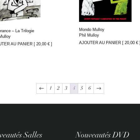
Mondo Mulloy
érance – La Trilogie
Phil Mulloy
Mulloy
AJOUTER AU PANIER [
20,00
€
UTER AU PANIER [
20,00
€
]
←
1
2
3
4
5
6
→
eautés Salles
Nouveautés DVD