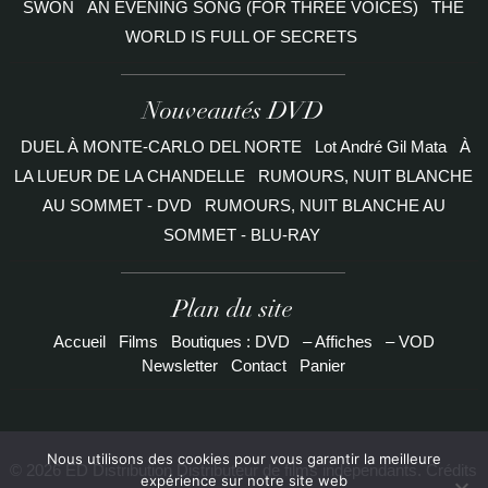
SWON
AN EVENING SONG (FOR THREE VOICES)
THE
WORLD IS FULL OF SECRETS
Nouveautés DVD
DUEL À MONTE-CARLO DEL NORTE
Lot André Gil Mata
À
LA LUEUR DE LA CHANDELLE
RUMOURS, NUIT BLANCHE
AU SOMMET - DVD
RUMOURS, NUIT BLANCHE AU
SOMMET - BLU-RAY
Plan du site
Accueil
Films
Boutiques : DVD
– Affiches
– VOD
Newsletter
Contact
Panier
Nous utilisons des cookies pour vous garantir la meilleure
© 2026 ED Distribution Distributeur de films indépendants. Crédits
expérience sur notre site web