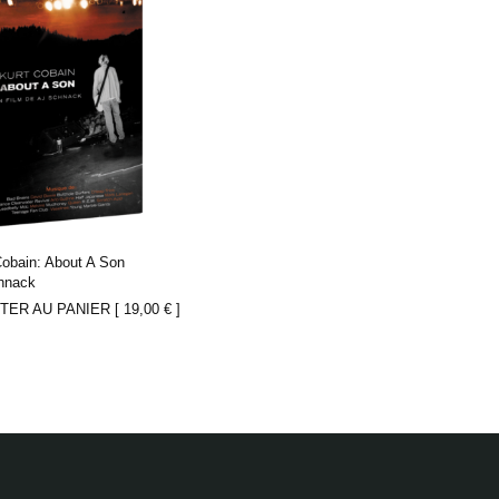
Cobain: About A Son
hnack
TER AU PANIER [
19,00
€
]