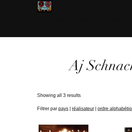
ED Distribution Distributeur de films
indépendants
Aj Schnac
Showing all 3 results
Filtrer par
pays
|
réalisateur
|
ordre alphabéti