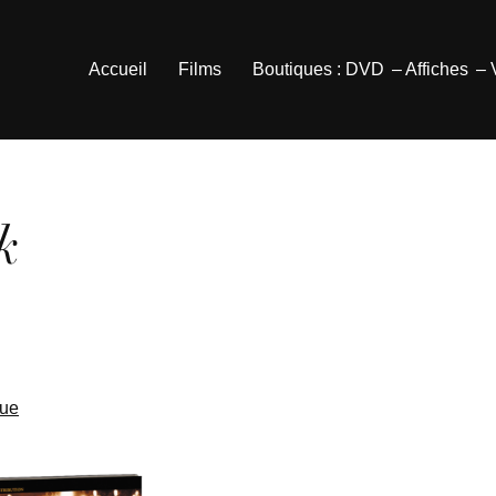
Accueil
Films
Boutiques : DVD
– Affiches
–
k
que