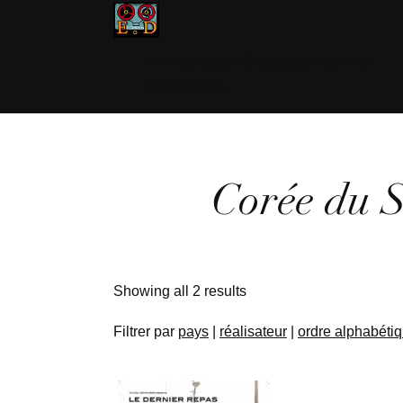
ED Distribution Distributeur de films
indépendants
Corée du 
Showing all 2 results
Filtrer par
pays
|
réalisateur
|
ordre alphabéti