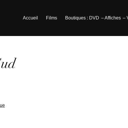
Accueil
Films
Boutiques : DVD
– Affiches
–
Sud
que