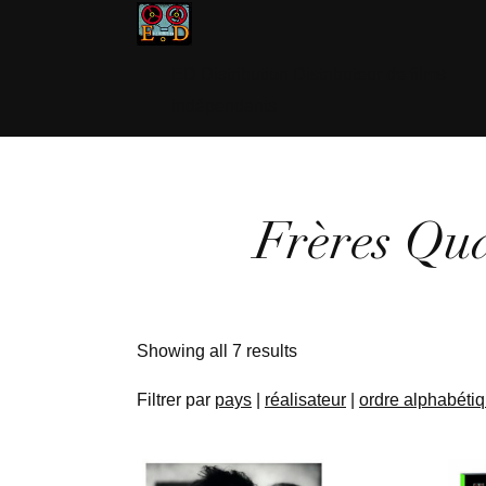
ED Distribution Distributeur de films
indépendants
Frères Qu
Showing all 7 results
Filtrer par
pays
|
réalisateur
|
ordre alphabéti