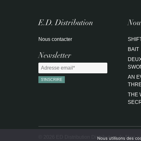
E.D. Distribution
Nouv
Nous contacter
SHIF
BAIT
Newsletter
DEUX
SWO
AN E
THRE
THE 
SEC
© 2026 ED Distribution Distributeur de films i
Nous utilisons des co