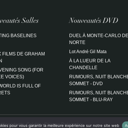
eautés Salles
Nouveautés DVD
TING BASELINES
DUEL À MONTE-CARLO DE
NORTE
Lot André Gil Mata
 FILMS DE GRAHAM
N
À LA LUEUR DE LA
CHANDELLE
VENING SONG (FOR
E VOICES)
RUMOURS, NUIT BLANCH
SOMMET - DVD
WORLD IS FULL OF
RETS
RUMOURS, NUIT BLANCH
SOMMET - BLU-RAY
ndépendants. Crédits :
Etienne Delcambre
okies pour vous garantir la meilleure expérience sur notre site web
A