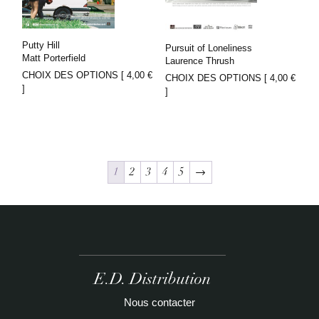
Putty Hill
Pursuit of Loneliness
Matt Porterfield
Laurence Thrush
CHOIX DES OPTIONS [
4,00
€
CHOIX DES OPTIONS [
4,00
€
]
]
1
2
3
4
5
→
E.D. Distribution
Nous contacter