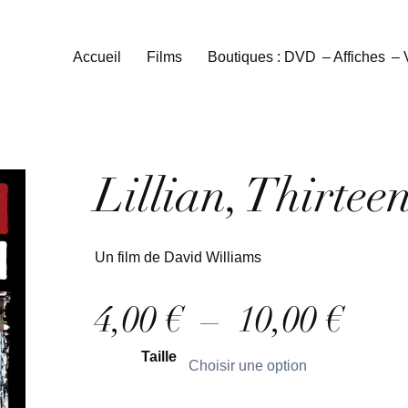
Accueil
Films
Boutiques : DVD
– Affiches
–
Lillian, Thirtee
Un film de David Williams
P
4,00
€
–
10,00
€
l
Taille
a