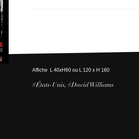
g
e
d
e
p
r
Affiche L 40xH60 ou L 120 x H 160
i
#États-Unis
#David Williams
x
:
4