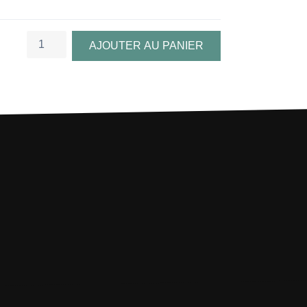
quantité
AJOUTER AU PANIER
de
Lillian,
Thirteen