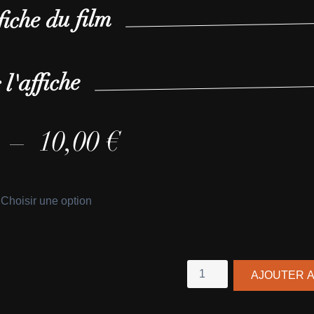
fiche du film
€
 l'affiche
P
–
10,00
€
l
a
g
e
quantité
AJOUTER A
d
de
Lillian,
e