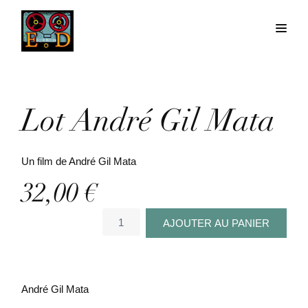
Lot André Gil Mata
Un film de André Gil Mata
32,00
€
quantité
AJOUTER AU PANIER
de
Lot
André
Gil
André Gil Mata
Mata