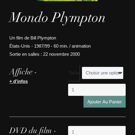
Mondo Plympton
Un film de Bill Plympton
États-Unis - 1987/99 - 60 min. / animation
Sortie en salles : 22 novembre 2000
Affiche -
4,00
€
Taille
+ d'infos
quant
de
Mon
Ajouter Au Panier
Plym
quant
DVD du film -