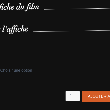
fiche du film
 l'affiche
quantité
AJOUTER A
de
Les