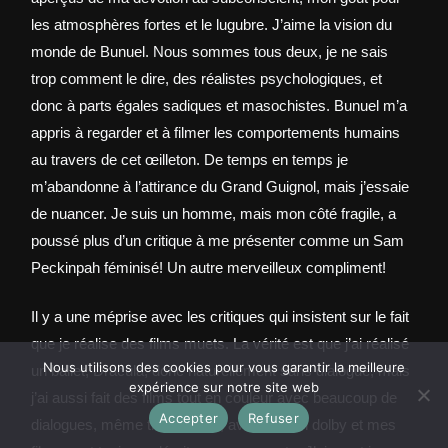
les atmosphères fortes et le lugubre. J’aime la vision du
monde de Bunuel. Nous sommes tous deux, je ne sais
trop comment le dire, des réalistes psychologiques, et
donc à parts égales sadiques et masochistes. Bunuel m’a
appris à regarder et à filmer les comportements humains
au travers de cet œilleton. De temps en temps je
m’abandonne à l’attirance du Grand Guignol, mais j’essaie
de nuancer. Je suis un homme, mais mon côté fragile, a
poussé plus d’un critique à me présenter comme un Sam
Peckinpah féminisé! Un autre merveilleux compliment!
Il y a une méprise avec les critiques qui insistent sur le fait
que je réalise des films muets. La vérité est que j’ai réalisé
Nous utilisons des cookies pour vous garantir la meilleure
un ballet, Dracula, donc naturellement sans dialogue, mais
expérience sur notre site web
j’ai aussi fait des films tout en couleur avec beaucoup de
Accepter
Refuser
dialogues, même trop parfois, avec du son dolby et mes