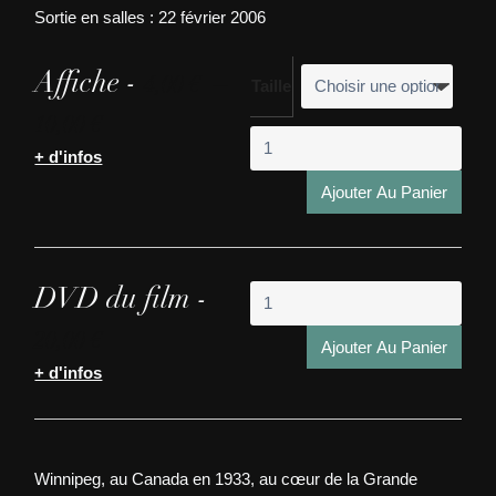
Sortie en salles : 22 février 2006
Affiche -
–
4,00
€
Taille
P
10,00
€
quant
l
+ d'infos
de
a
The
Ajouter Au Panier
g
Sadd
e
Musi
d
in
the
e
quant
DVD du film -
Worl
p
de
20,00
€
The
r
Ajouter Au Panier
Sadd
+ d'infos
i
Musi
x
in
the
:
Worl
Winnipeg, au Canada en 1933, au cœur de la Grande
4