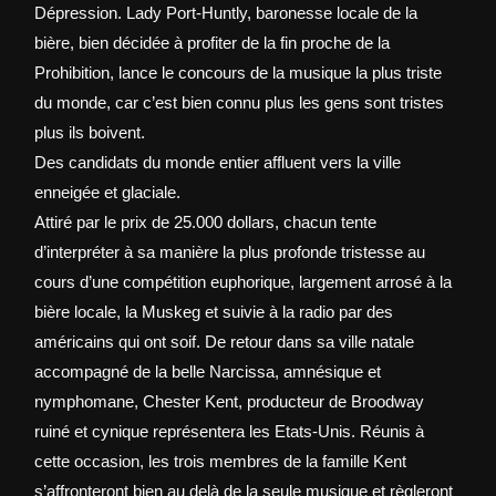
Dépression. Lady Port-Huntly, baronesse locale de la
,
bière, bien décidée à profiter de la fin proche de la
0
Prohibition, lance le concours de la musique la plus triste
0
du monde, car c’est bien connu plus les gens sont tristes
plus ils boivent.
€
Des candidats du monde entier affluent vers la ville
à
enneigée et glaciale.
1
Attiré par le prix de 25.000 dollars, chacun tente
0
,
d’interpréter à sa manière la plus profonde tristesse au
0
cours d’une compétition euphorique, largement arrosé à la
0
bière locale, la Muskeg et suivie à la radio par des
américains qui ont soif. De retour dans sa ville natale
€
accompagné de la belle Narcissa, amnésique et
nymphomane, Chester Kent, producteur de Broodway
ruiné et cynique représentera les Etats-Unis. Réunis à
cette occasion, les trois membres de la famille Kent
s’affronteront bien au delà de la seule musique et règleront