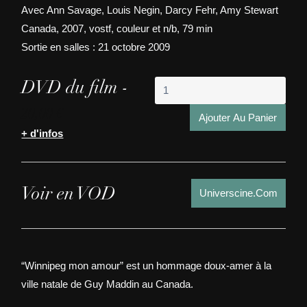
Avec Ann Savage, Louis Negin, Darcy Fehr, Amy Stewart
Canada, 2007, vostf, couleur et n/b, 79 min
Sortie en salles : 21 octobre 2009
quant
DVD du film -
de
20,00
€
Winn
Ajouter Au Panier
mon
+ d'infos
amo
Voir en VOD
Universcine.com
“Winnipeg mon amour” est un hommage doux-amer à la
ville natale de Guy Maddin au Canada.