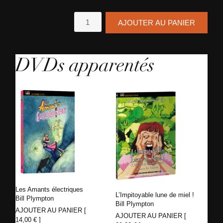
quantité
AJOUTER AU PANIER
de
Intolérance
-
La
DVDs apparentés
Trilogie
Les Amants électriques
L’Impitoyable lune de miel !
Bill Plympton
Bill Plympton
AJOUTER AU PANIER [
AJOUTER AU PANIER [
14,00
€
]