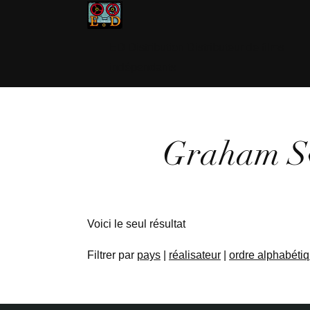
ED Distribution Distributeur de films
indépendants
Graham 
Voici le seul résultat
Filtrer par
pays
|
réalisateur
|
ordre alphabéti