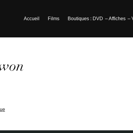
Accueil
Films
Boutiques : DVD
– Affiches
–
Swon
que