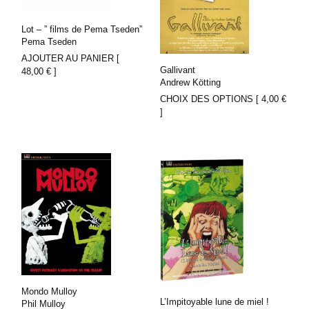
Lot – ” films de Pema Tseden”
Pema Tseden
AJOUTER AU PANIER [
Gallivant
48,00
€
]
Andrew Kötting
CHOIX DES OPTIONS [
4,00
€
]
Mondo Mulloy
L’Impitoyable lune de miel !
Phil Mulloy