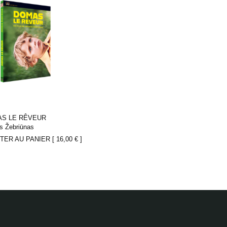
S LE RÊVEUR
s Žebriūnas
TER AU PANIER [
16,00
€
]