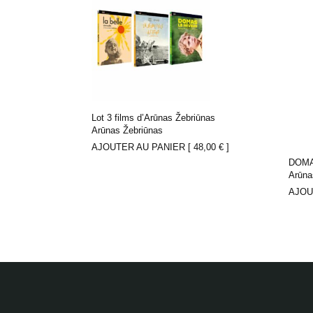
Lot 3 films d’Arūnas Žebriūnas
Arūnas Žebriūnas
AJOUTER AU PANIER [
48,00
€
]
DOMA
Arūna
AJOU