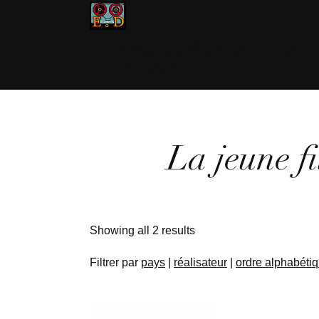
ED Distribution Distributeur de films
indépendants
La jeune fi
Showing all 2 results
Filtrer par
pays
|
réalisateur
|
ordre alphabéti