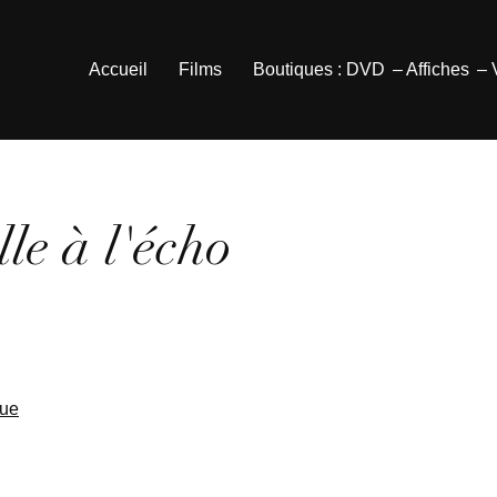
Accueil
Films
Boutiques : DVD
– Affiches
–
lle à l'écho
que