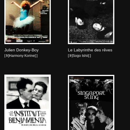
Julien Donkey-Boy
Le Labyrinthe des rêves
[:fr]Harmony Korine[:]
[:fr]Sogo Ishii[:]