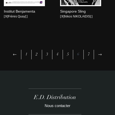
Institut Benjamenta
Singapore Sling
[:fr]Frères Quay[:]
[:fr]Nikos NIKOLAIDIS[:]
←
1
2
3
4
5
6
7
→
E.D. Distribution
Nous contacter