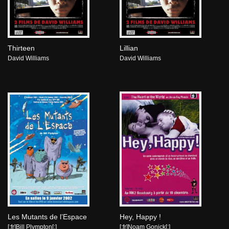
Thirteen
Lillian
David Williams
David Williams
Les Mutants de l’Espace
Hey, Happy !
[:fr]Bill Plympton[:]
[:fr]Noam Gonick[:]