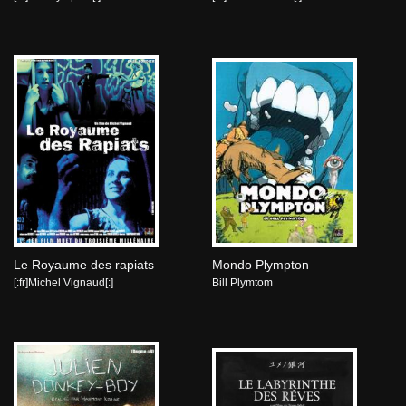
Le Royaume des rapiats
Mondo Plympton
[:fr]Michel Vignaud[:]
Bill Plymtom