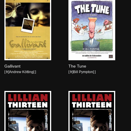
Gallivant
The Tune
[:fr]Andrew Kötting[:]
[:fr]Bill Pympton[:]