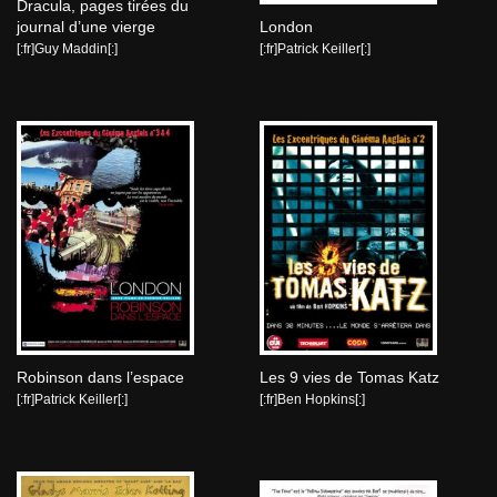
Dracula, pages tirées du
journal d’une vierge
London
[:fr]Guy Maddin[:]
[:fr]Patrick Keiller[:]
Robinson dans l’espace
Les 9 vies de Tomas Katz
[:fr]Patrick Keiller[:]
[:fr]Ben Hopkins[:]