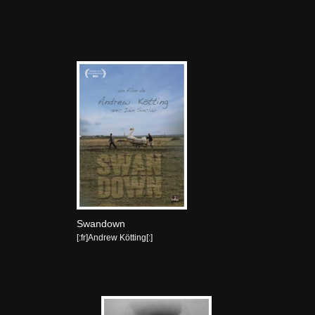
Swandown
[:fr]Andrew Kötting[:]