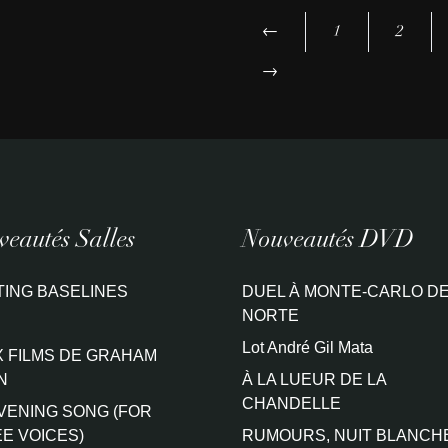
←
1
2
→
eautés Salles
Nouveautés DVD
TING BASELINES
DUEL À MONTE-CARLO DE
NORTE
Lot André Gil Mata
 FILMS DE GRAHAM
N
À LA LUEUR DE LA
CHANDELLE
VENING SONG (FOR
E VOICES)
RUMOURS, NUIT BLANCH