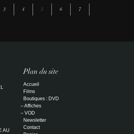
3
4
5
6
7
Plan du site
Accueil
L
Films
Boutiques : DVD
– Affiches
– VOD
Newsletter
Contact
E AU