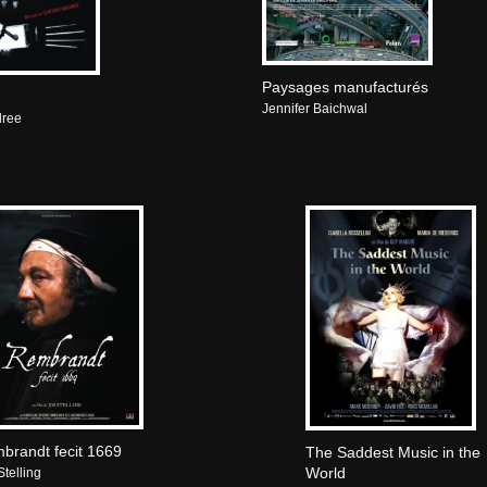
Paysages manufacturés
Jennifer Baichwal
dree
brandt fecit 1669
The Saddest Music in the
World
Stelling