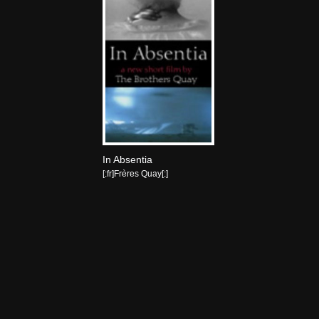
In Absentia
[:fr]Frères Quay[:]