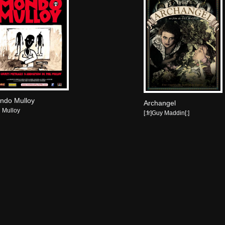
ndo Mulloy
Archangel
l Mulloy
[:fr]Guy Maddin[:]