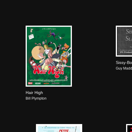
Sissy-Bo
Guy Madd
Hair High
Bill Plympton