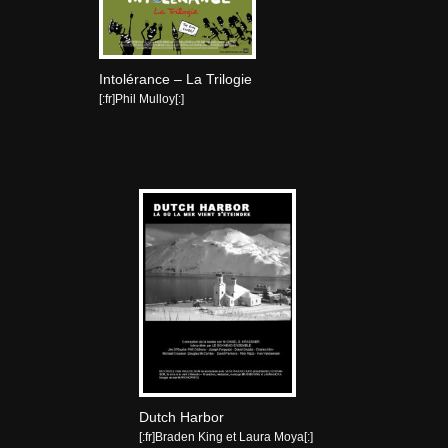
Intolérance – La Trilogie
[:fr]Phil Mulloy[:]
Dutch Harbor
[:fr]Braden King et Laura Moya[:]