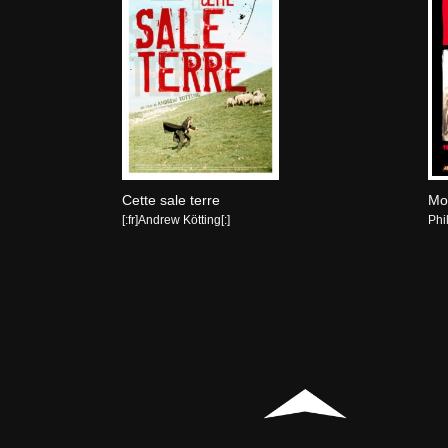
Cette sale terre
Mo
[:fr]Andrew Kötting[:]
Phi