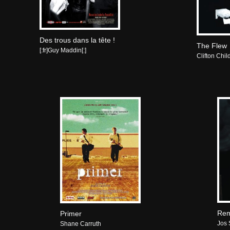
Des trous dans la tête !
The Flew
[:fr]Guy Maddin[:]
Clifton Chil
Rem
Primer
Jos 
Shane Carruth