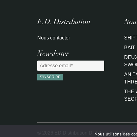
E.D. Distribution
Nouv
Nous contacter
SHIF
BAIT
Newsletter
DEUX
SWO
AN E
THRE
THE 
SEC
© 2026 ED Distribution Distributeur de films i
Nous utilisons des co