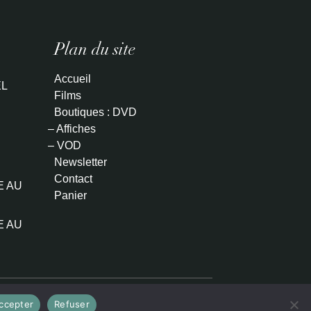
Plan du site
Accueil
L
Films
Boutiques : DVD
– Affiches
– VOD
Newsletter
Contact
E AU
Panier
E AU
ccepter
Refuser