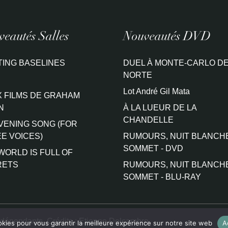
eautés Salles
Nouveautés DVD
TING BASELINES
DUEL À MONTE-CARLO DE
NORTE
Lot André Gil Mata
 FILMS DE GRAHAM
N
À LA LUEUR DE LA
CHANDELLE
VENING SONG (FOR
E VOICES)
RUMOURS, NUIT BLANCH
SOMMET - DVD
WORLD IS FULL OF
RETS
RUMOURS, NUIT BLANCH
SOMMET - BLU-RAY
ndépendants. Crédits :
Etienne Delcambre
okies pour vous garantir la meilleure expérience sur notre site web
A