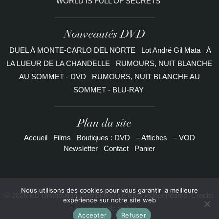
WORLD IS FULL OF SECRETS
Nouveautés DVD
DUEL À MONTE-CARLO DEL NORTE
Lot André Gil Mata
À
LA LUEUR DE LA CHANDELLE
RUMOURS, NUIT BLANCHE
AU SOMMET - DVD
RUMOURS, NUIT BLANCHE AU
SOMMET - BLU-RAY
Plan du site
Accueil
Films
Boutiques : DVD
– Affiches
– VOD
Newsletter
Contact
Panier
Nous utilisons des cookies pour vous garantir la meilleure
© 2026 ED Distribution Distributeur de films indépendants. Crédits
expérience sur notre site web
:
Etienne Delcambre
Accepter
Refuser