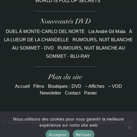
WORLD IS FULL OF SECRETS
Nouveautés DVD
DUEL À MONTE-CARLO DEL NORTE
Lot André Gil Mata
À
LA LUEUR DE LA CHANDELLE
RUMOURS, NUIT BLANCHE
AU SOMMET - DVD
RUMOURS, NUIT BLANCHE AU
SOMMET - BLU-RAY
Plan du site
Accueil
Films
Boutiques : DVD
– Affiches
– VOD
Newsletter
Contact
Panier
Nous utilisons des cookies pour vous garantir la meilleure
© 2026 ED Distribution Distributeur de films indépendants. Crédits
expérience sur notre site web
:
Etienne Delcambre
Accepter
Refuser