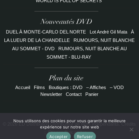
WORLD IS FULL OF SECRETS
Nouveautés DVD
DUEL À MONTE-CARLO DEL NORTE
Lot André Gil Mata
À
LA LUEUR DE LA CHANDELLE
RUMOURS, NUIT BLANCHE
AU SOMMET - DVD
RUMOURS, NUIT BLANCHE AU
SOMMET - BLU-RAY
Plan du site
Accueil
Films
Boutiques : DVD
– Affiches
– VOD
Newsletter
Contact
Panier
Nous utilisons des cookies pour vous garantir la meilleure
© 2026 ED Distribution Distributeur de films indépendants. Crédits
expérience sur notre site web
:
Etienne Delcambre
Accepter
Refuser