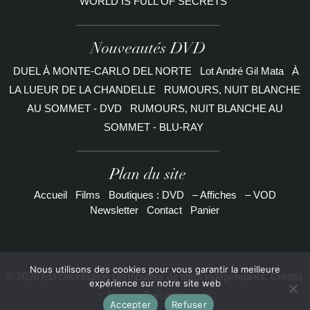
WORLD IS FULL OF SECRETS
Nouveautés DVD
DUEL À MONTE-CARLO DEL NORTE
Lot André Gil Mata
À
LA LUEUR DE LA CHANDELLE
RUMOURS, NUIT BLANCHE
AU SOMMET - DVD
RUMOURS, NUIT BLANCHE AU
SOMMET - BLU-RAY
Plan du site
Accueil
Films
Boutiques : DVD
– Affiches
– VOD
Newsletter
Contact
Panier
Nous utilisons des cookies pour vous garantir la meilleure
© 2026 ED Distribution Distributeur de films indépendants. Crédits
expérience sur notre site web
:
Etienne Delcambre
Accepter
Refuser