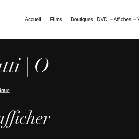
Accueil
Films
Boutiques : DVD
– Affiches
–
ti | O
tique
afficher