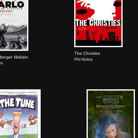
The Christies
 berger tibétain
Phil Mulloy
en