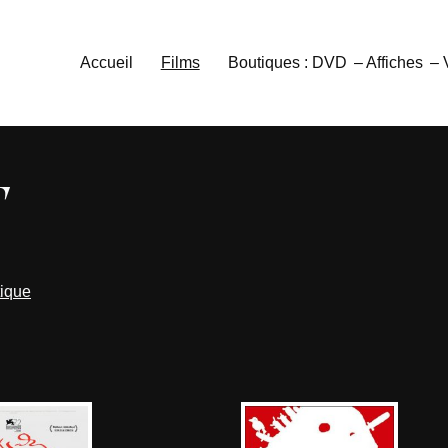
Accueil
Films
Boutiques : DVD
– Affiches
–
T
tique