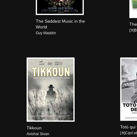
The Saddest Music in the
The
World
[:fr]
Guy Maddin
Totò qui
Tikkoun
[:fr]Ciprì 
Avishai Sivan