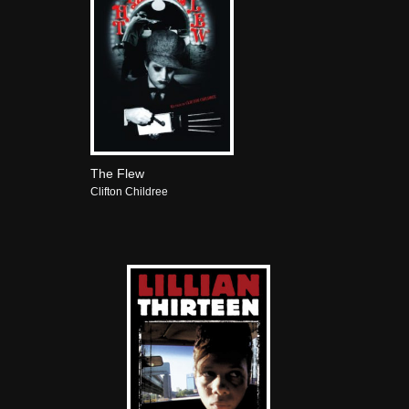
The Flew
Clifton Childree