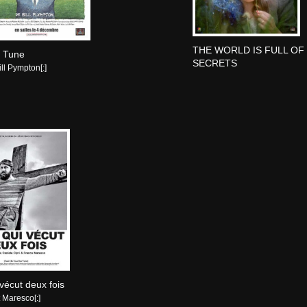
THE WORLD IS FULL OF
 Tune
SECRETS
Bill Pympton[:]
 vécut deux fois
et Maresco[:]