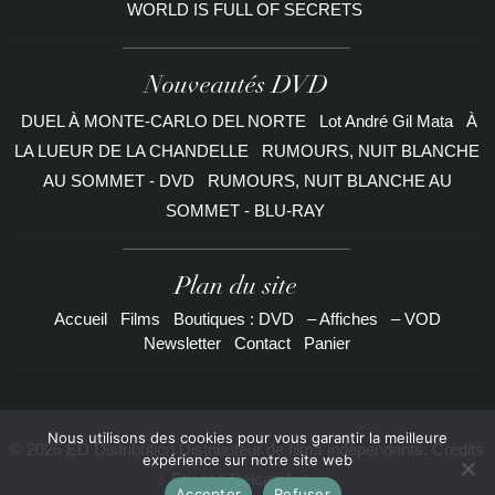
WORLD IS FULL OF SECRETS
Nouveautés DVD
DUEL À MONTE-CARLO DEL NORTE
Lot André Gil Mata
À
LA LUEUR DE LA CHANDELLE
RUMOURS, NUIT BLANCHE
AU SOMMET - DVD
RUMOURS, NUIT BLANCHE AU
SOMMET - BLU-RAY
Plan du site
Accueil
Films
Boutiques : DVD
– Affiches
– VOD
Newsletter
Contact
Panier
Nous utilisons des cookies pour vous garantir la meilleure
© 2026 ED Distribution Distributeur de films indépendants. Crédits
expérience sur notre site web
:
Etienne Delcambre
Accepter
Refuser