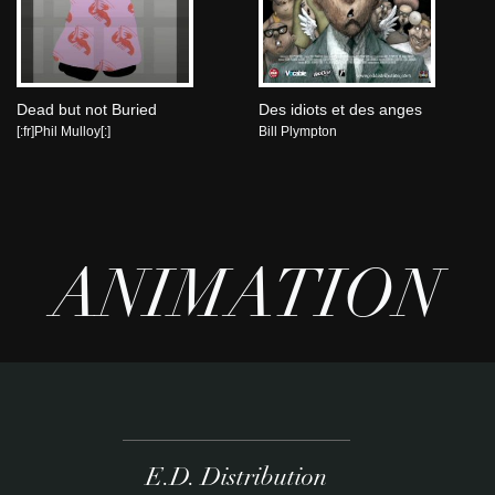
Dead but not Buried
Des idiots et des anges
[:fr]Phil Mulloy[:]
Bill Plympton
ANIMATION
E.D. Distribution