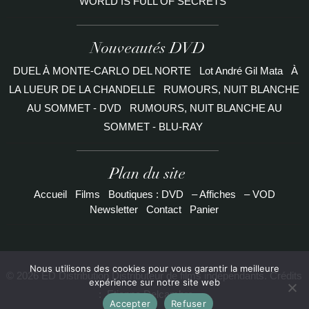
WORLD IS FULL OF SECRETS
Nouveautés DVD
DUEL À MONTE-CARLO DEL NORTE
Lot André Gil Mata
À
LA LUEUR DE LA CHANDELLE
RUMOURS, NUIT BLANCHE
AU SOMMET - DVD
RUMOURS, NUIT BLANCHE AU
SOMMET - BLU-RAY
Plan du site
Accueil
Films
Boutiques : DVD
– Affiches
– VOD
Newsletter
Contact
Panier
Nous utilisons des cookies pour vous garantir la meilleure
© 2026 ED Distribution Distributeur de films indépendants. Crédits
expérience sur notre site web
:
Etienne Delcambre
Accepter
Refuser