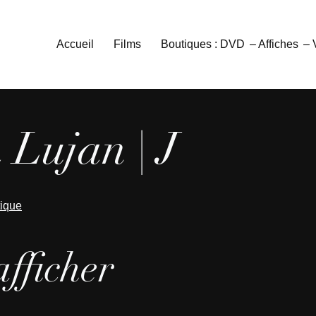
Accueil
Films
Boutiques : DVD
– Affiches
–
 Lujan | J
tique
afficher