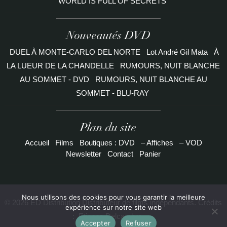
WORLD IS FULL OF SECRETS
Nouveautés DVD
DUEL À MONTE-CARLO DEL NORTE
Lot André Gil Mata
À
LA LUEUR DE LA CHANDELLE
RUMOURS, NUIT BLANCHE
AU SOMMET - DVD
RUMOURS, NUIT BLANCHE AU
SOMMET - BLU-RAY
Plan du site
Accueil
Films
Boutiques : DVD
– Affiches
– VOD
Newsletter
Contact
Panier
Nous utilisons des cookies pour vous garantir la meilleure
© 2026 ED Distribution Distributeur de films indépendants. Crédits
expérience sur notre site web
:
Etienne Delcambre
Accepter
Refuser