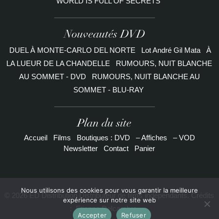
WORLD IS FULL OF SECRETS
Nouveautés DVD
DUEL À MONTE-CARLO DEL NORTE
Lot André Gil Mata
À
LA LUEUR DE LA CHANDELLE
RUMOURS, NUIT BLANCHE
AU SOMMET - DVD
RUMOURS, NUIT BLANCHE AU
SOMMET - BLU-RAY
Plan du site
Accueil
Films
Boutiques : DVD
– Affiches
– VOD
Newsletter
Contact
Panier
Nous utilisons des cookies pour vous garantir la meilleure
© 2026 ED Distribution Distributeur de films indépendants. Crédits
expérience sur notre site web
:
Etienne Delcambre
Accepter
Refuser