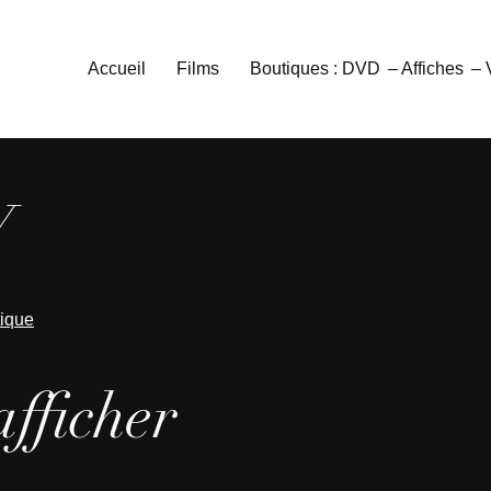
Accueil
Films
Boutiques : DVD
– Affiches
–
W
tique
afficher