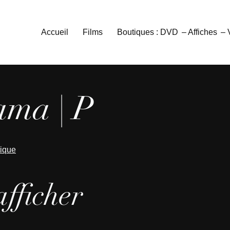
Accueil
Films
Boutiques : DVD
– Affiches
–
ama | P
tique
afficher