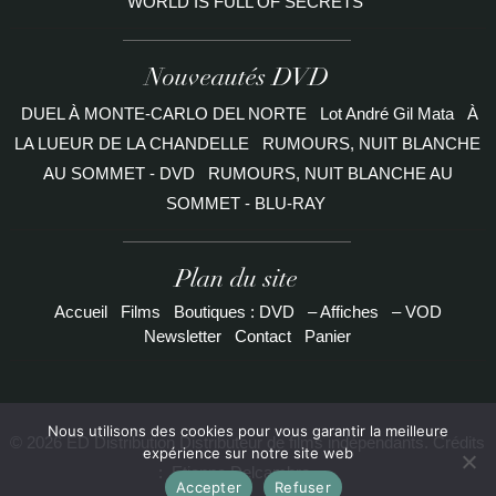
WORLD IS FULL OF SECRETS
Nouveautés DVD
DUEL À MONTE-CARLO DEL NORTE
Lot André Gil Mata
À
LA LUEUR DE LA CHANDELLE
RUMOURS, NUIT BLANCHE
AU SOMMET - DVD
RUMOURS, NUIT BLANCHE AU
SOMMET - BLU-RAY
Plan du site
Accueil
Films
Boutiques : DVD
– Affiches
– VOD
Newsletter
Contact
Panier
Nous utilisons des cookies pour vous garantir la meilleure
© 2026 ED Distribution Distributeur de films indépendants. Crédits
expérience sur notre site web
:
Etienne Delcambre
Accepter
Refuser