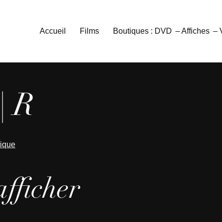
Accueil
Films
Boutiques : DVD
– Affiches
–
| R
tique
afficher