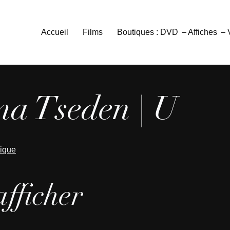
Accueil
Films
Boutiques : DVD
– Affiches
–
ma Tseden | U
tique
afficher