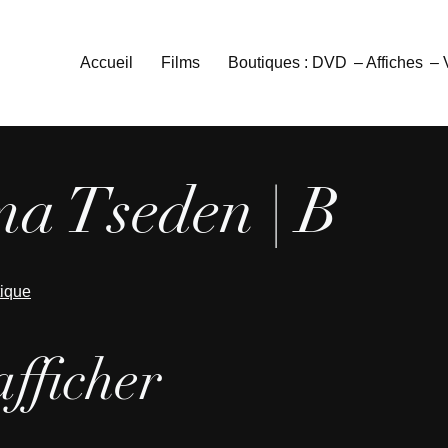
Accueil
Films
Boutiques : DVD
– Affiches
–
ma Tseden | B
tique
afficher