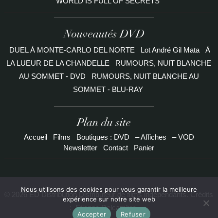
WORLD IS FULL OF SECRETS
Nouveautés DVD
DUEL À MONTE-CARLO DEL NORTE
Lot André Gil Mata
À
LA LUEUR DE LA CHANDELLE
RUMOURS, NUIT BLANCHE
AU SOMMET - DVD
RUMOURS, NUIT BLANCHE AU
SOMMET - BLU-RAY
Plan du site
Accueil
Films
Boutiques : DVD
– Affiches
– VOD
Newsletter
Contact
Panier
Nous utilisons des cookies pour vous garantir la meilleure
© 2026 ED Distribution Distributeur de films indépendants. Crédits
expérience sur notre site web
:
Etienne Delcambre
Accepter
Refuser