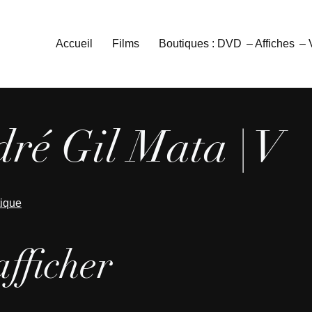
Accueil
Films
Boutiques : DVD
– Affiches
–
ré Gil Mata | V
tique
afficher