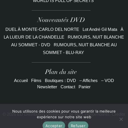
WORLD IS FULL OF SECRETS
Nouveautés DVD
DUEL À MONTE-CARLO DEL NORTE
Lot André Gil Mata
À
LA LUEUR DE LA CHANDELLE
RUMOURS, NUIT BLANCHE
AU SOMMET - DVD
RUMOURS, NUIT BLANCHE AU
SOMMET - BLU-RAY
Plan du site
Accueil
Films
Boutiques : DVD
– Affiches
– VOD
Newsletter
Contact
Panier
Nous utilisons des cookies pour vous garantir la meilleure
© 2026 ED Distribution Distributeur de films indépendants. Crédits
expérience sur notre site web
:
Etienne Delcambre
Accepter
Refuser