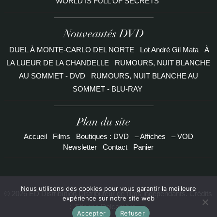
WORLD IS FULL OF SECRETS
Nouveautés DVD
DUEL À MONTE-CARLO DEL NORTE
Lot André Gil Mata
À
LA LUEUR DE LA CHANDELLE
RUMOURS, NUIT BLANCHE
AU SOMMET - DVD
RUMOURS, NUIT BLANCHE AU
SOMMET - BLU-RAY
Plan du site
Accueil
Films
Boutiques : DVD
– Affiches
– VOD
Newsletter
Contact
Panier
Nous utilisons des cookies pour vous garantir la meilleure
© 2026 ED Distribution Distributeur de films indépendants. Crédits
expérience sur notre site web
:
Etienne Delcambre
Accepter
Refuser