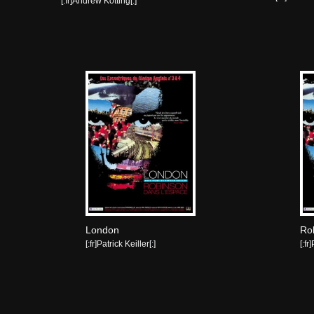
[:fr]Andrew Kötting[:]
London
Ro
[:fr]Patrick Keiller[:]
[:fr