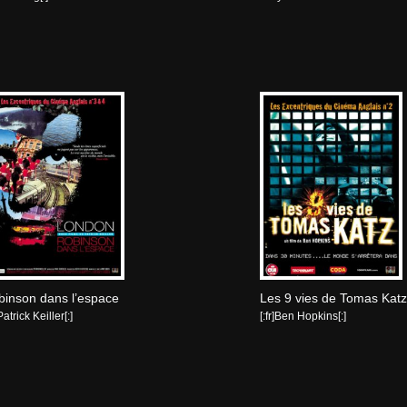
binson dans l’espace
Les 9 vies de Tomas Kat
]Patrick Keiller[:]
[:fr]Ben Hopkins[:]