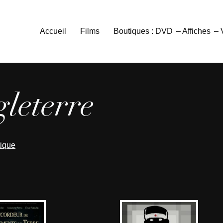
Accueil
Films
Boutiques : DVD
– Affiches
–
leterre
tique