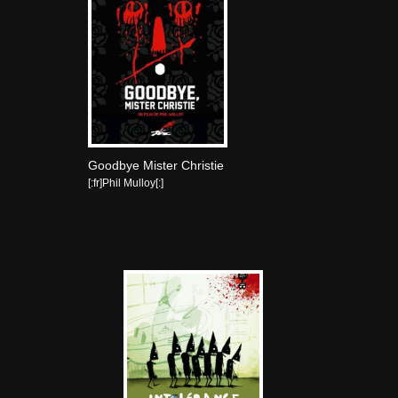
Goodbye Mister Christie
[:fr]Phil Mulloy[:]