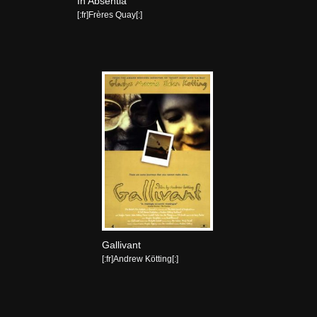
In Absentia
[:fr]Frères Quay[:]
z
Gallivant
[:fr]Andrew Kötting[:]