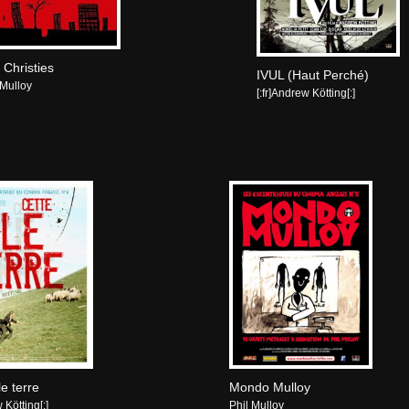
 Christies
IVUL (Haut Perché)
 Mulloy
[:fr]Andrew Kötting[:]
le terre
Mondo Mulloy
 Kötting[:]
Phil Mulloy