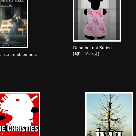
Dead but not Buried
[:fr]Phil Mulloy[:]
ur de tremblements