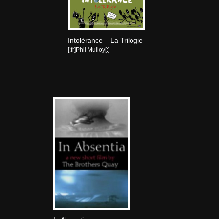
Intolérance – La Trilogie
[:fr]Phil Mulloy[:]