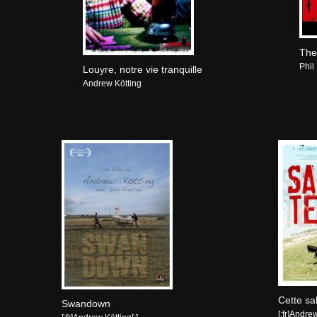
The
Phil
Louyre, notre vie tranquille
Andrew Kötting
Cette sa
Swandown
[:fr]Andrew