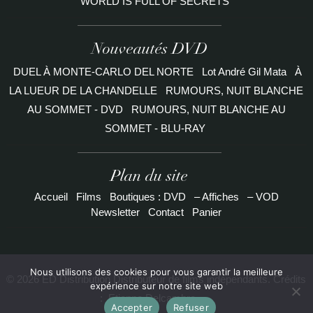
WORLD IS FULL OF SECRETS
Nouveautés DVD
DUEL À MONTE-CARLO DEL NORTE
Lot André Gil Mata
À
LA LUEUR DE LA CHANDELLE
RUMOURS, NUIT BLANCHE
AU SOMMET - DVD
RUMOURS, NUIT BLANCHE AU
SOMMET - BLU-RAY
Plan du site
Accueil
Films
Boutiques : DVD
– Affiches
– VOD
Newsletter
Contact
Panier
Nous utilisons des cookies pour vous garantir la meilleure
© 2026 ED Distribution Distributeur de films indépendants. Crédits
expérience sur notre site web
:
Etienne Delcambre
Accepter
Refuser