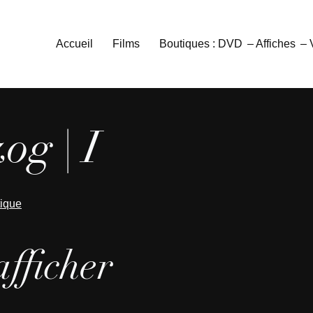
Accueil
Films
Boutiques : DVD
– Affiches
–
og | I
tique
afficher