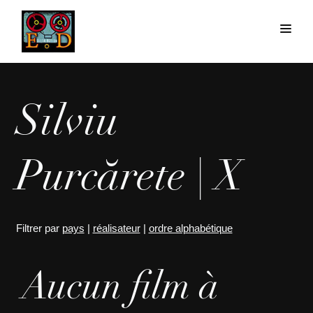
Silviu
Purcărete | X
Filtrer par
pays
|
réalisateur
|
ordre alphabétique
Aucun film à