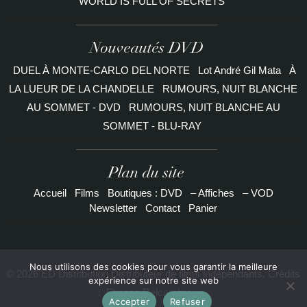
WORLD IS FULL OF SECRETS
Nouveautés DVD
DUEL À MONTE-CARLO DEL NORTE
Lot André Gil Mata
À
LA LUEUR DE LA CHANDELLE
RUMOURS, NUIT BLANCHE
AU SOMMET - DVD
RUMOURS, NUIT BLANCHE AU
SOMMET - BLU-RAY
Plan du site
Accueil
Films
Boutiques : DVD
– Affiches
– VOD
Newsletter
Contact
Panier
Nous utilisons des cookies pour vous garantir la meilleure
© 2026 ED Distribution Distributeur de films indépendants. Crédits
expérience sur notre site web
:
Etienne Delcambre
Accepter
Refuser