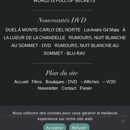
WORLD IS FULL OF SECRETS
Nouveautés DVD
DUEL À MONTE-CARLO DEL NORTE
Lot André Gil Mata
À
LA LUEUR DE LA CHANDELLE
RUMOURS, NUIT BLANCHE
AU SOMMET - DVD
RUMOURS, NUIT BLANCHE AU
SOMMET - BLU-RAY
Plan du site
Accueil
Films
Boutiques : DVD
– Affiches
– VOD
Newsletter
Contact
Panier
Nous utilisons des cookies pour vous garantir la meilleure
© 2026 ED Distribution Distributeur de films indépendants. Crédits
expérience sur notre site web
:
Etienne Delcambre
Accepter
Refuser