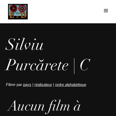
Silviu
Purcărete | C
Filtrer par
pays
|
réalisateur
|
ordre alphabétique
Aucun film à