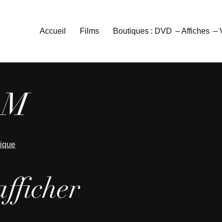
Accueil
Films
Boutiques : DVD
– Affiches
–
 M
tique
afficher