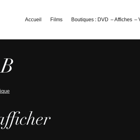
Accueil
Films
Boutiques : DVD
– Affiches
–
 B
tique
afficher