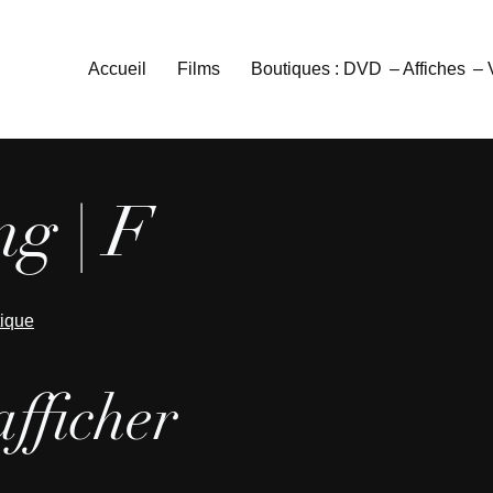
Accueil
Films
Boutiques : DVD
– Affiches
–
g | F
tique
afficher