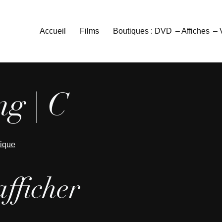
Accueil
Films
Boutiques : DVD
– Affiches
–
g | C
tique
afficher