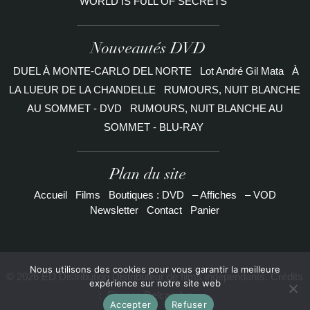
WORLD IS FULL OF SECRETS
Nouveautés DVD
DUEL À MONTE-CARLO DEL NORTE
Lot André Gil Mata
À
LA LUEUR DE LA CHANDELLE
RUMOURS, NUIT BLANCHE
AU SOMMET - DVD
RUMOURS, NUIT BLANCHE AU
SOMMET - BLU-RAY
Plan du site
Accueil
Films
Boutiques : DVD
– Affiches
– VOD
Newsletter
Contact
Panier
Nous utilisons des cookies pour vous garantir la meilleure
© 2026 ED Distribution Distributeur de films indépendants. Crédits
expérience sur notre site web
:
Etienne Delcambre
Accepter
Refuser